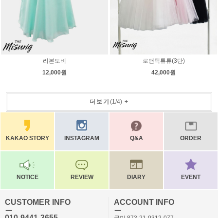
리본도비
로맨틱튜튜(3단)
12,000원
42,000원
더보기
(
1
/
4
)
+
KAKAO STORY
INSTAGRAM
Q&A
ORDER
NOTICE
REVIEW
DIARY
EVENT
CUSTOMER INFO
ACCOUNT INFO
ㅡ
ㅡ
010-9441-3655