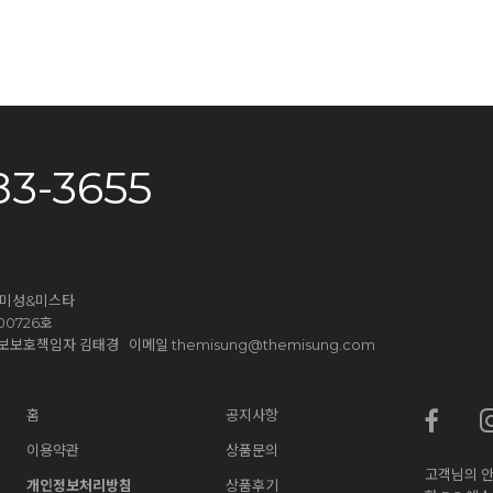
83-3655
더미성&미스타
0726호
themisung@themisung.com
9 개인정보보호책임자 김태경 이메일
홈
공지사항
이용약관
상품문의
고객님의 안
개인정보처리방침
상품후기