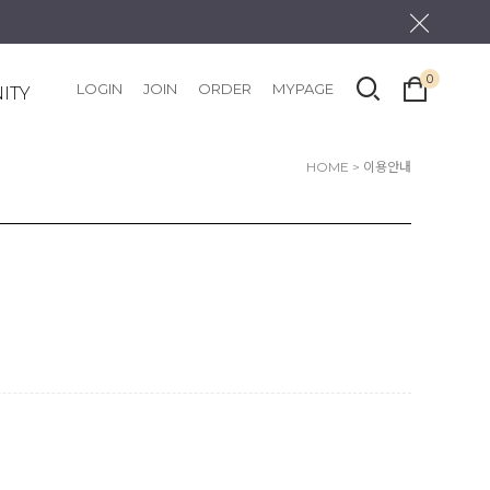
0
LOGIN
JOIN
ORDER
MYPAGE
ITY
HOME
> 이용안내