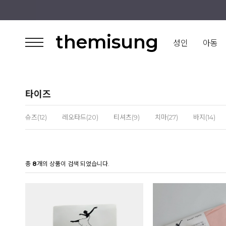
themisung
성인
아동
타이즈
슈즈(12)
레오타드(20)
티셔츠(9)
치마(27)
바지(14)
총
8
개의 상품이 검색 되었습니다.