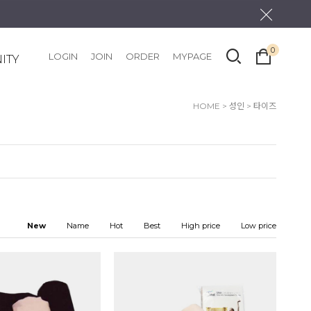
0
LOGIN
JOIN
ORDER
MYPAGE
ITY
HOME
>
성인
>
타이즈
New
Name
Hot
Best
High price
Low price