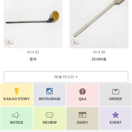
비녀 01
비녀 20
문의
25,000원
더보기
(
1
/
2
)
+
KAKAO STORY
INSTAGRAM
Q&A
ORDER
NOTICE
REVIEW
DIARY
EVENT