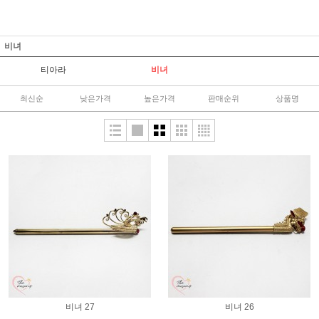
비녀
티아라
비녀
최신순
낮은가격
높은가격
판매순위
상품명
비녀 27
비녀 26