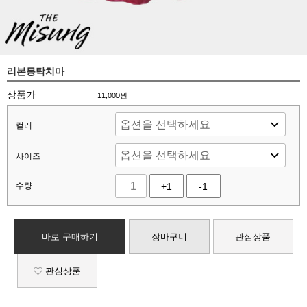
리본몽탁치마
상품가
11,000
원
컬러
사이즈
수량
+1
-1
바로 구매하기
장바구니
관심상품
관심상품