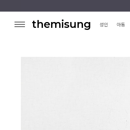
themisung
성인
아동