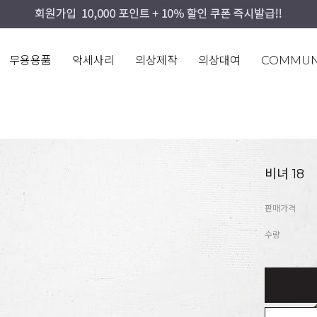
무용용품
악세사리
의상제작
의상대여
COMMUN
비녀 18
판매가격
수량