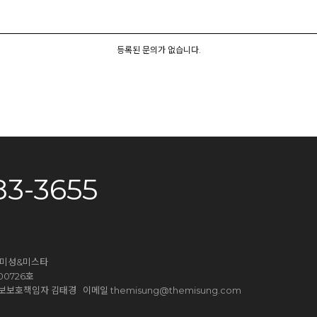
등록된 문의가 없습니다.
83-3655
더미성&미스타
0726호
themisung@themisung.com
9 개인정보보호책임자 김태경 이메일