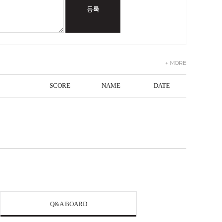
등록
+ MORE
SCORE
NAME
DATE
Q&A BOARD