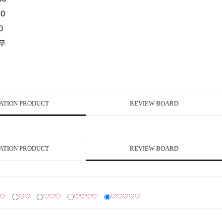
ATION PRODUCT
REVIEW BOARD
ATION PRODUCT
REVIEW BOARD
♡
♡♡
♡♡♡
♡♡♡♡
♡♡♡♡♡