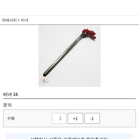
악세사리
>
비녀
비녀 16
문의
수량
+1
-1