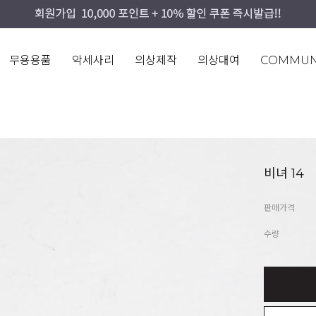
무용용품
악세사리
의상제작
의상대여
COMMUN
비녀 14
판매가격
수량