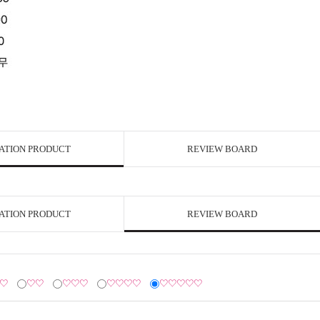
ATION PRODUCT
REVIEW BOARD
ATION PRODUCT
REVIEW BOARD
♡
♡♡
♡♡♡
♡♡♡♡
♡♡♡♡♡