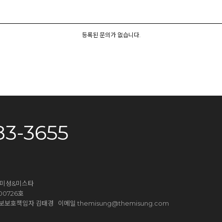
등록된 문의가 없습니다.
83-3655
더미성&미스타
0726호
themisung@themisung.com
9 개인정보보호책임자 김태경 이메일