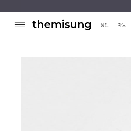
themisung
성인
아동