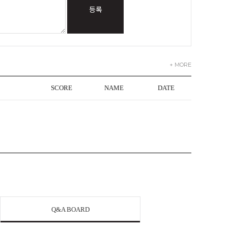
등록
+ MORE
SCORE
NAME
DATE
Q&A BOARD