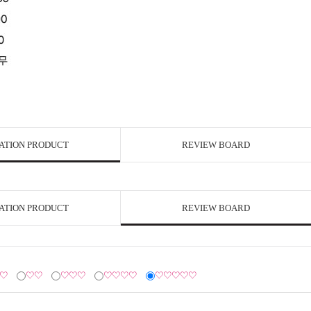
ATION PRODUCT
REVIEW BOARD
ATION PRODUCT
REVIEW BOARD
♡
♡♡
♡♡♡
♡♡♡♡
♡♡♡♡♡