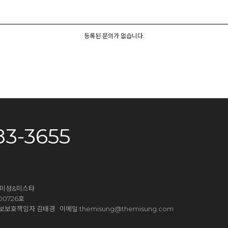
등록된 문의가 없습니다.
83-3655
더미성&미스타
0726호
themisung@themisung.com
9 개인정보보호책임자 김태경 이메일