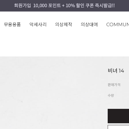
무용용품
악세사리
의상제작
의상대여
COMMUN
비녀 14
판매가격
수량