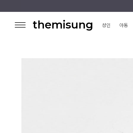
themisung
성인
아동