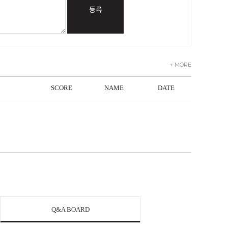
등록
+ MORE
SCORE
NAME
DATE
Q&A BOARD