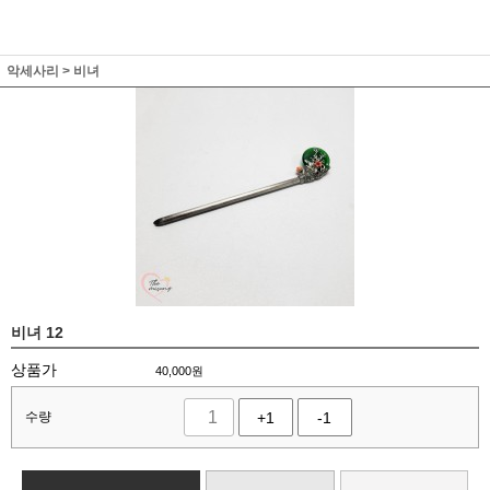
악세사리
>
비녀
비녀 12
상품가
40,000
원
수량
+1
-1