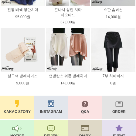
전통 배색 양단치마
끈나시 성인 치마
스판 솜버선
레오타드
95,000원
14,000원
37,000원
살구색 발레타이즈
언발란스 쉬폰 발레치마
7부 치마바지
9,000원
14,000원
0원
KAKAO STORY
INSTAGRAM
Q&A
ORDER
NOTICE
REVIEW
DIARY
EVENT