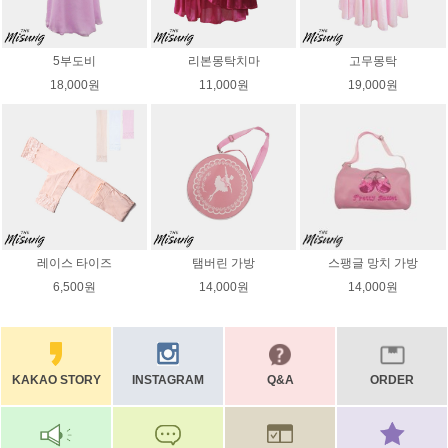
5부도비
리본몽탁치마
고무몽탁
18,000원
11,000원
19,000원
레이스 타이즈
탬버린 가방
스팽글 망치 가방
6,500원
14,000원
14,000원
KAKAO STORY
INSTAGRAM
Q&A
ORDER