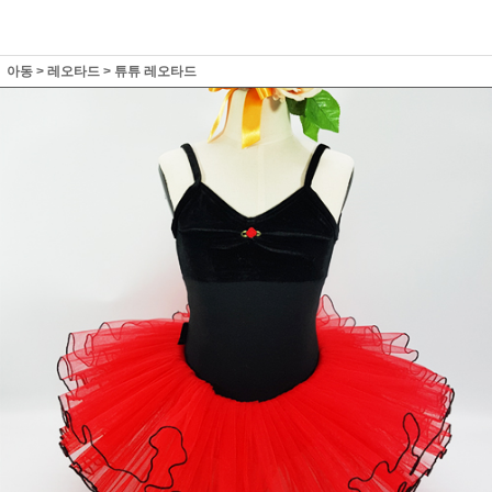
아동
>
레오타드
>
튜튜 레오타드