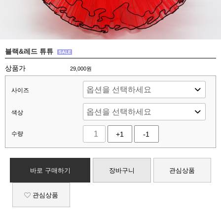
블랙&레드 튜튜
상품가
29,000
원
사이즈
색상
수량
+1
-1
바로 구매하기
장바구니
관심상품
관심상품