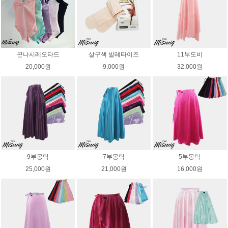
끈나시레오타드
살구색 발레타이즈
11부도비
20,000원
9,000원
32,000원
9부몽탁
7부몽탁
5부몽탁
25,000원
21,000원
16,000원