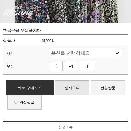
한국무용 무늬풀치마
상품가
45,000
원
색상
수량
+1
-1
바로 구매하기
장바구니
관심상품
관심상품
상품리뷰