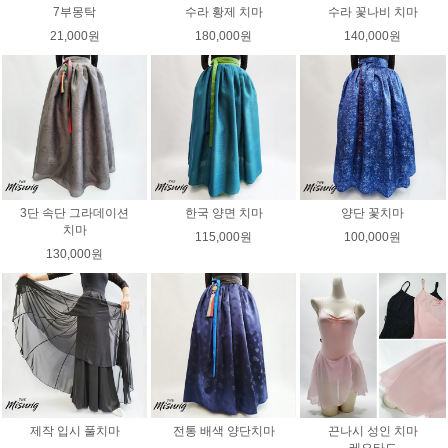
7부몽탁
수라 황제 치마
수라 꽃나비 치마
21,000원
180,000원
140,000원
3단 속단 그라데이션
한국 양면 치마
양단 꽃치마
치마
115,000원
100,000원
130,000원
제작 입시 풀치마
전통 배색 양단치마
끈나시 성인 치마