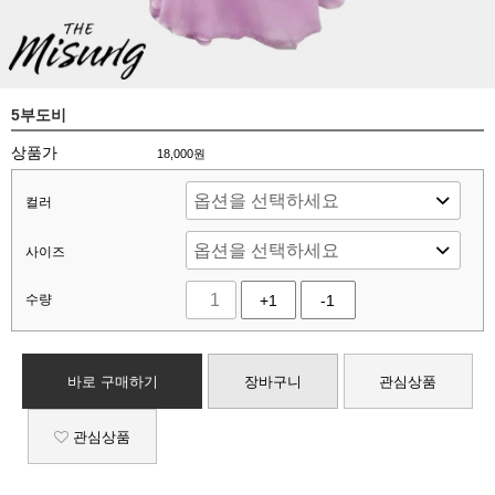
5부도비
상품가
18,000
원
컬러
사이즈
수량
+1
-1
바로 구매하기
장바구니
관심상품
관심상품