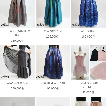
3단 속단 그라데이션
한국 양면 치마
양단 꽃치마
치마
115,000원
100,000원
130,000원
제작 입시 풀치마
전통 배색 양단치마
끈나시 성인 치마
레오타드
380,000원
95,000원
37,000원