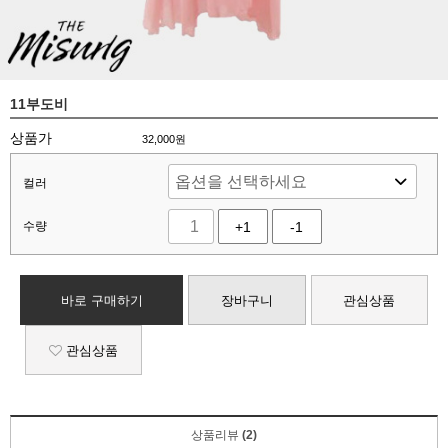
11부도비
상품가
32,000
원
컬러
수량
+1
-1
바로 구매하기
장바구니
관심상품
관심상품
상품리뷰
(2)