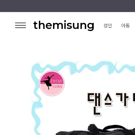
themisung
성인
아동