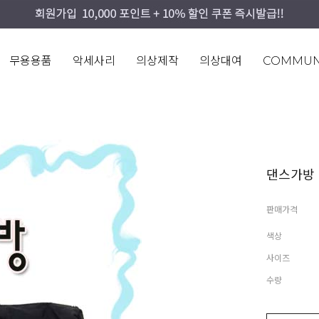
무용용품
악세사리
의상제작
의상대여
COMMUN
댄스가방 빅
판매가격
색상
사이즈
수량