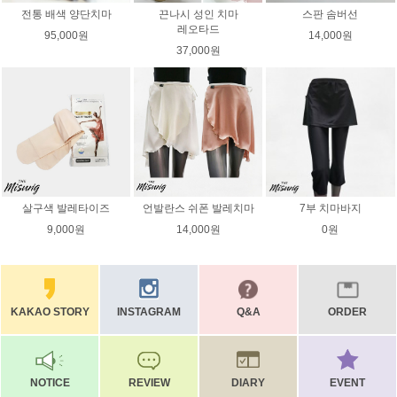
전통 배색 양단치마
끈나시 성인 치마
스판 솜버선
레오타드
95,000원
14,000원
37,000원
살구색 발레타이즈
언발란스 쉬폰 발레치마
7부 치마바지
9,000원
14,000원
0원
KAKAO STORY
INSTAGRAM
Q&A
ORDER
NOTICE
REVIEW
DIARY
EVENT